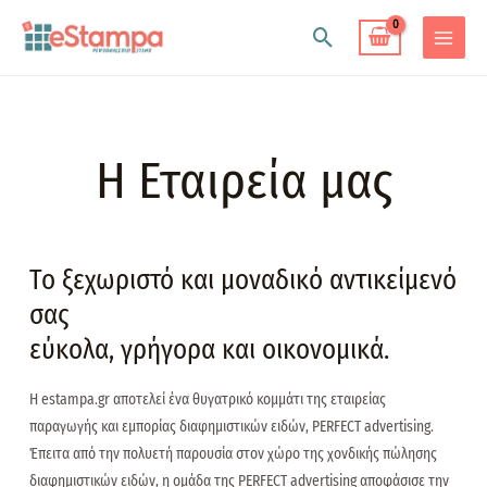
Μετάβαση
Αναζήτηση
στο
MAIN
περιεχόμενο
MENU
Η Εταιρεία μας
Το ξεχωριστό και μοναδικό αντικείμενό
σας
εύκολα, γρήγορα και οικονομικά.
Η estampa.gr αποτελεί ένα θυγατρικό κομμάτι της εταιρείας
παραγωγής και εμπορίας διαφημιστικών ειδών, PERFECT advertising.
Έπειτα από την πολυετή παρουσία στον χώρο της χονδικής πώλησης
διαφημιστικών ειδών, η ομάδα της PERFECT advertising αποφάσισε την